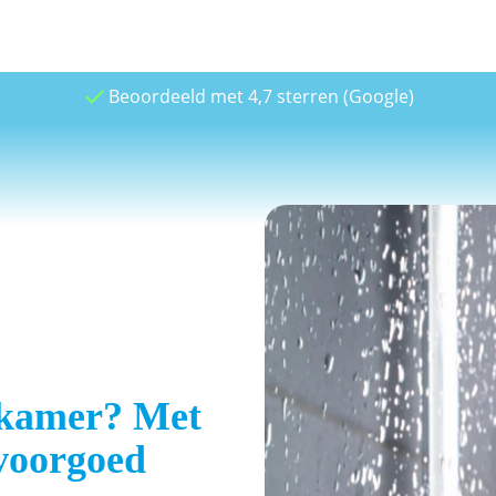
Beoordeeld met 4,7 sterren (Google)
dkamer? Met
 voorgoed