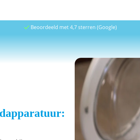
Beoordeeld met 4,7 sterren (Google)
udapparatuur: