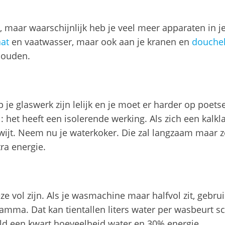
, maar waarschijnlijk heb je veel meer apparaten in j
aat
en vaatwasser, maar ook aan je kranen en
douche
houden.
 je glaswerk zijn lelijk en je moet er harder op poets
l: het heeft een isolerende werking. Als zich een kal
wijt. Neem nu je waterkoker. Die zal langzaam maar 
ra energie.
e vol zijn. Als je wasmachine maar halfvol zit, gebrui
mma. Dat kan tientallen liters water per wasbeurt sc
d een kwart hoeveelheid water en 30% energie.