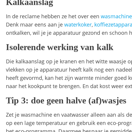
Kalkaanslag
In de reclame hebben ze het over een
wasmachine
Denk maar eens aan je
waterkoker
,
koffiezetappar
ontkalken, wil je je apparatuur gezond en schoon 
Isolerende werking van kalk
Die kalkaanslag op je kranen en het witte waasje op
vlekken op je apparatuur heeft kalk nog een nadee
heeft gevormd, kan het zijn warmte minder goed k
naar het kookpunt te brengen. En dat kost weer ext
Tip 3: doe geen halve (af)wasjes
Zet je wasmachine en vaatwasser alleen aan als dez
op een lage temperatuur en gebruik een eco-progra
het eco-programma. Daarmee bespaar je gemiddel